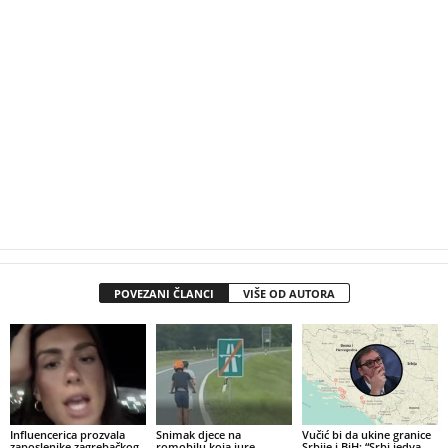
POVEZANI ČLANCI
VIŠE OD AUTORA
Influencerica prozvala
Snimak djece na
Vučić bi da ukine granice
zaposlenike zagrebačkog
romobilu koja jure
Srbije i BiH: “Srbi jedva