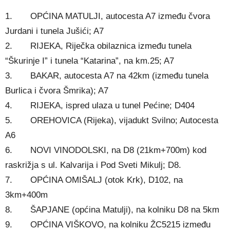
1. OPĆINA MATULJI, autocesta A7 između čvora
Jurdani i tunela Jušići; A7
2. RIJEKA, Riječka obilaznica između tunela
“Škurinje I” i tunela “Katarina”, na km.25; A7
3. BAKAR, autocesta A7 na 42km (između tunela
Burlica i čvora Šmrika); A7
4. RIJEKA, ispred ulaza u tunel Pećine; D404
5. OREHOVICA (Rijeka), vijadukt Svilno; Autocesta
A6
6. NOVI VINODOLSKI, na D8 (21km+700m) kod
raskrižja s ul. Kalvarija i Pod Sveti Mikulj; D8.
7. OPĆINA OMIŠALJ (otok Krk), D102, na
3km+400m
8. ŠAPJANE (općina Matulji), na kolniku D8 na 5km
9. OPĆINA VIŠKOVO, na kolniku ŽC5215 između