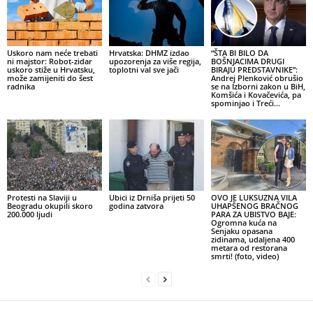
Uskoro nam neće trebati
Hrvatska: DHMZ izdao
“ŠTA BI BILO DA
ni majstor: Robot-zidar
upozorenja za više regija,
BOŠNJACIMA DRUGI
uskoro stiže u Hrvatsku,
toplotni val sve jači
BIRAJU PREDSTAVNIKE”:
može zamijeniti do šest
Andrej Plenković obrušio
radnika
se na Izborni zakon u BiH,
Komšića i Kovačevića, pa
spominjao i Treći...
Protesti na Slaviji u
Ubici iz Drniša prijeti 50
OVO JE LUKSUZNA VILA
Beogradu okupili skoro
godina zatvora
UHAPŠENOG BRAČNOG
200.000 ljudi
PARA ZA UBISTVO BAJE:
Ogromna kuća na
Senjaku opasana
zidinama, udaljena 400
metara od restorana
smrti! (foto, video)