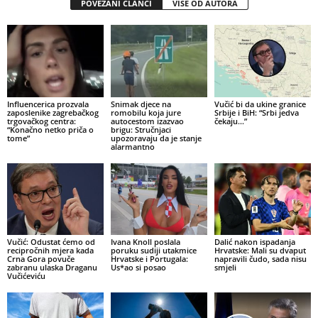
POVEZANI ČLANCI
VIŠE OD AUTORA
Influencerica prozvala
Snimak djece na
Vučić bi da ukine granice
zaposlenike zagrebačkog
romobilu koja jure
Srbije i BiH: “Srbi jedva
trgovačkog centra:
autocestom izazvao
čekaju…”
“Konačno netko priča o
brigu: Stručnjaci
tome”
upozoravaju da je stanje
alarmantno
Vučić: Odustat ćemo od
Ivana Knoll poslala
Dalić nakon ispadanja
recipročnih mjera kada
poruku sudiji utakmice
Hrvatske: Mali su dvaput
Crna Gora povuče
Hrvatske i Portugala:
napravili čudo, sada nisu
zabranu ulaska Draganu
Us*ao si posao
smjeli
Vučićeviću