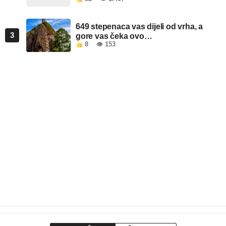
649 stepenaca vas dijeli od vrha, a
3
gore vas čeka ovo…
8
👁 153