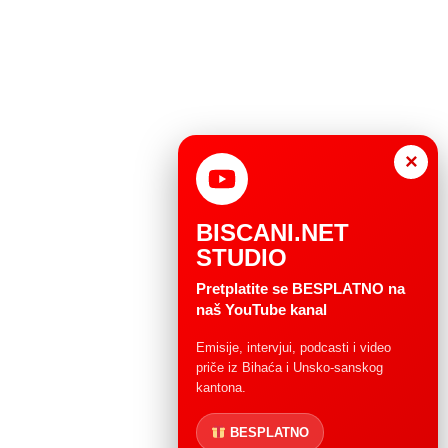
×
BISCANI.NET
STUDIO
Pretplatite se BESPLATNO na
naš YouTube kanal
Emisije, intervjui, podcasti i video
priče iz Bihaća i Unsko-sanskog
kantona.
BESPLATNO