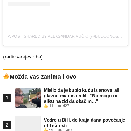
A POST SHARED BY ALEKSANDAR VUČIĆ (@BUDUCNOSTSRBIJEAV)
(radiosarajevo.ba)
Možda vas zanima i ovo
Mislio da je kupio kuću iz snova, ali
glavno mu nisu rekli: “Ne mogu ni
1
sliku na zid da okačim…”
11
👁 427
Vedro u BiH, do kraja dana povećanje
2
oblačnosti
52
👁 1.407