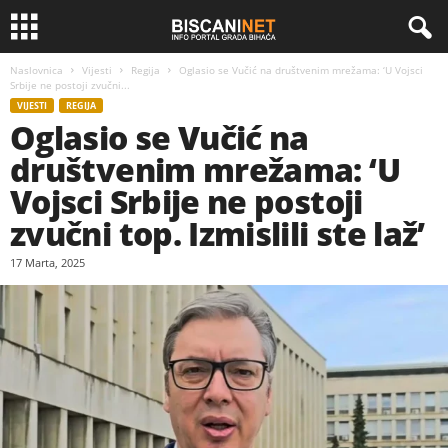
Naslovnica
Vijesti
Regija
Oglasio se Vučić na društvenim mrežama: ‘U Vojsci
Srbije ne postoji zvučni...
VIJESTI
REGIJA
Oglasio se Vučić na
društvenim mrežama: ‘U
Vojsci Srbije ne postoji
zvučni top. Izmislili ste laž’
17 Marta, 2025