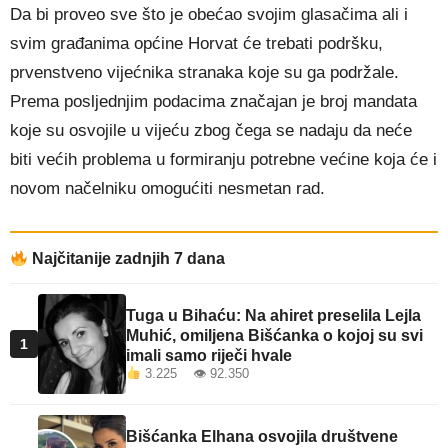
Da bi proveo sve što je obećao svojim glasačima ali i
svim građanima općine Horvat će trebati podršku,
prvenstveno vijećnika stranaka koje su ga podržale.
Prema posljednjim podacima značajan je broj mandata
koje su osvojile u vijeću zbog čega se nadaju da neće
biti većih problema u formiranju potrebne većine koja će i
novom načelniku omogućiti nesmetan rad.
Najčitanije zadnjih 7 dana
Tuga u Bihaću: Na ahiret preselila Lejla
Muhić, omiljena Bišćanka o kojoj su svi
1
imali samo riječi hvale
3.225 👁 92.350
Bišćanka Elhana osvojila društvene