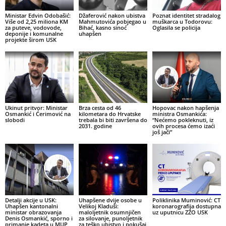
Ministar Edvin Odobašić:
Džaferović nakon ubistva
Poznat identitet stradalog
Više od 2,25 miliona KM
Mahmutovića pobjegao u
muškarca u Todorovu:
za puteve, vodovode,
Bihać, kasno sinoć
Oglasila se policija
deponije i komunalne
uhapšen
projekte širom USK
Ukinut pritvor: Ministar
Brza cesta od 46
Hopovac nakon hapšenja
Osmankić i Ćerimović na
kilometara do Hrvatske
ministra Osmankića:
slobodi
trebala bi biti završena do
“Nećemo pokleknuti, iz
2031. godine
ovih procesa ćemo izaći
još jači”
Detalji akcije u USK:
Uhapšene dvije osobe u
Poliklinika Muminović: CT
Uhapšen kantonalni
Velikoj Kladuši:
koronarografija dostupna
ministar obrazovanja
maloljetnik osumnjičen
uz uputnicu ZZO USK
Denis Osmankić, sporno i
za silovanje, punoljetnik
primanje kadeta u MUP
za teško ubistvo i pokušaj