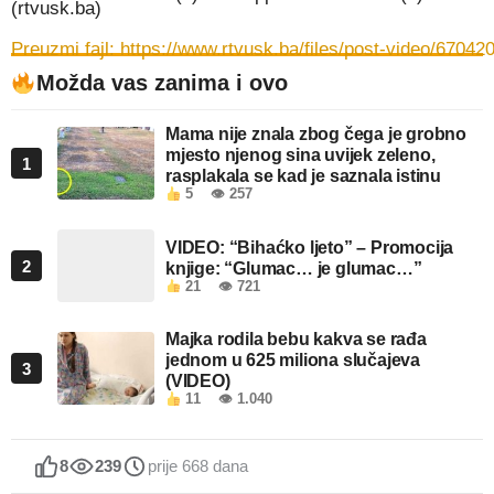
(rtvusk.ba)
Preuzmi fajl: https://www.rtvusk.ba/files/post-vid
Možda vas zanima i ovo
00:00
Mama nije znala zbog čega je grobno
mjesto njenog sina uvijek zeleno,
1
rasplakala se kad je saznala istinu
5
👁 257
VIDEO: “Bihaćko ljeto” – Promocija
2
knjige: “Glumac… je glumac…”
21
👁 721
Majka rodila bebu kakva se rađa
jednom u 625 miliona slučajeva
3
(VIDEO)
11
👁 1.040
8
239
prije 668 dana