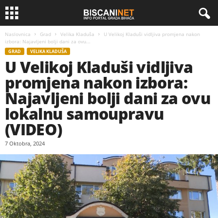
Naslovnica
Grad
Velika Kladuša
U Velikoj Kladuši vidljiva promjena nakon
izbora: Najavljeni bolji dani za ovu...
GRAD
VELIKA KLADUŠA
U Velikoj Kladuši vidljiva
promjena nakon izbora:
Najavljeni bolji dani za ovu
lokalnu samoupravu
(VIDEO)
7 Oktobra, 2024