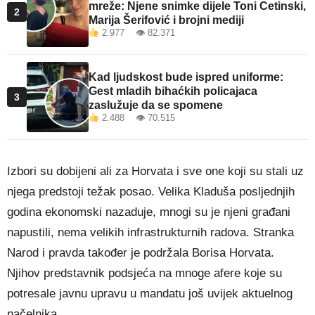
mreže: Njene snimke dijele Toni Cetinski,
2
Marija Šerifović i brojni mediji
2.977 👁 82.371
Kad ljudskost bude ispred uniforme:
Gest mladih bihaćkih policajaca
3
zaslužuje da se spomene
2.488 👁 70.515
Izbori su dobijeni ali za Horvata i sve one koji su stali uz
njega predstoji težak posao. Velika Kladuša posljednjih
godina ekonomski nazaduje, mnogi su je njeni građani
napustili, nema velikih infrastrukturnih radova. Stranka
Narod i pravda također je podržala Borisa Horvata.
Njihov predstavnik podsjeća na mnoge afere koje su
potresale javnu upravu u mandatu još uvijek aktuelnog
načelnika.