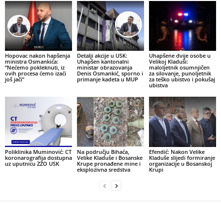
Hopovac nakon hapšenja
Detalji akcije u USK:
Uhapšene dvije osobe u
ministra Osmankića:
Uhapšen kantonalni
Velikoj Kladuši:
“Nećemo pokleknuti, iz
ministar obrazovanja
maloljetnik osumnjičen
ovih procesa ćemo izaći
Denis Osmankić, sporno i
za silovanje, punoljetnik
još jači”
primanje kadeta u MUP
za teško ubistvo i pokušaj
ubistva
Poliklinika Muminović: CT
Na području Bihaća,
Efendić: Nakon Velike
koronarografija dostupna
Velike Kladuše i Bosanske
Kladuše slijedi formiranje
uz uputnicu ZZO USK
Krupe pronađene mine i
organizacije u Bosanskoj
eksplozivna sredstva
Krupi