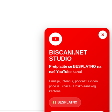
×
BISCANI.NET
STUDIO
Pretplatite se BESPLATNO na
naš YouTube kanal
Emisije, intervjui, podcasti i video
priče iz Bihaća i Unsko-sanskog
kantona.
BESPLATNO