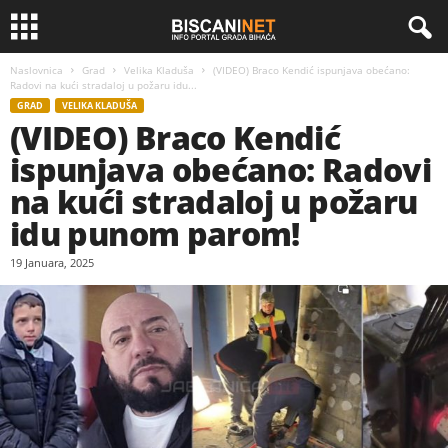
Naslovnica
Grad
Velika Kladuša
(VIDEO) Braco Kendić ispunjava obećano:
Radovi na kući stradaloj u požaru idu...
GRAD
VELIKA KLADUŠA
(VIDEO) Braco Kendić
ispunjava obećano: Radovi
na kući stradaloj u požaru
idu punom parom!
19 Januara, 2025