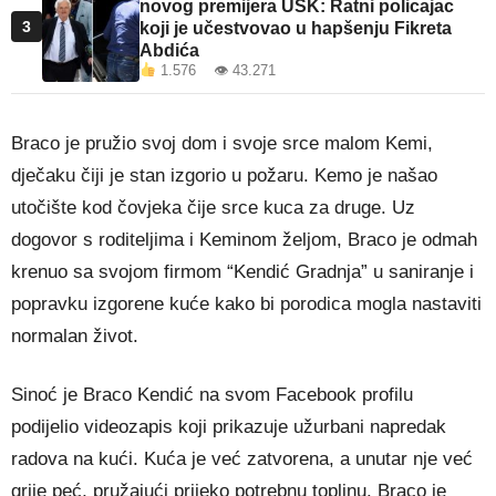
novog premijera USK: Ratni policajac
3
koji je učestvovao u hapšenju Fikreta
Abdića
1.576 👁 43.271
Braco je pružio svoj dom i svoje srce malom Kemi,
dječaku čiji je stan izgorio u požaru. Kemo je našao
utočište kod čovjeka čije srce kuca za druge. Uz
dogovor s roditeljima i Keminom željom, Braco je odmah
krenuo sa svojom firmom “Kendić Gradnja” u saniranje i
popravku izgorene kuće kako bi porodica mogla nastaviti
normalan život.
Sinoć je Braco Kendić na svom Facebook profilu
podijelio videozapis koji prikazuje užurbani napredak
radova na kući. Kuća je već zatvorena, a unutar nje već
grije peć, pružajući prijeko potrebnu toplinu. Braco je