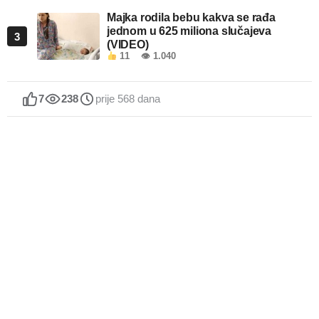
Majka rodila bebu kakva se rađa
jednom u 625 miliona slučajeva
3
(VIDEO)
11
👁 1.040
7
238
prije 568 dana