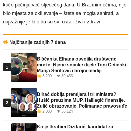
kuće počinju već sljedećeg dana. U Bracinim očima, nije
bilo mjesta za oklijevanje – šteta se mogla sanirati, a
najvažnije je bilo da su svi ostali živi i zdravi.
Najčitanije zadnjih 7 dana
Bišćanka Elhana osvojila društvene
mreže: Njene snimke dijele Toni Cetinski,
1
Marija Šerifović i brojni mediji
3.209 👁 89.456
Bihać dobija premijera i tri ministra?
Hušić preuzima MUP, Halilagić finansije,
2
Zulić obrazovanje, Polimanac pravosuđe
2.033 👁 56.124
Ko je Ibrahim Dizdarić, kandidat za