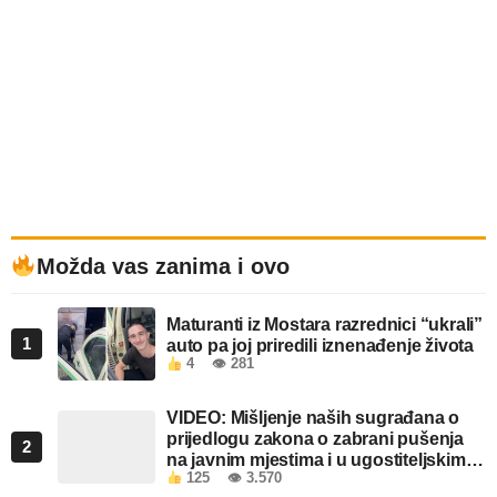
Možda vas zanima i ovo
Maturanti iz Mostara razrednici “ukrali”
1
auto pa joj priredili iznenađenje života
4
👁 281
VIDEO: Mišljenje naših sugrađana o
prijedlogu zakona o zabrani pušenja
2
na javnim mjestima i u ugostiteljskim
125
👁 3.570
objektima u FBiH