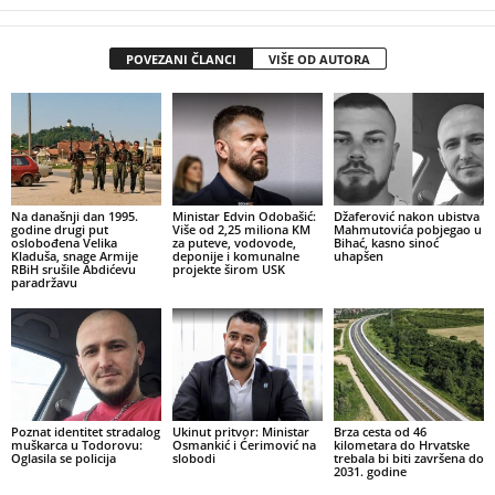
POVEZANI ČLANCI
VIŠE OD AUTORA
Na današnji dan 1995.
Ministar Edvin Odobašić:
Džaferović nakon ubistva
godine drugi put
Više od 2,25 miliona KM
Mahmutovića pobjegao u
oslobođena Velika
za puteve, vodovode,
Bihać, kasno sinoć
Kladuša, snage Armije
deponije i komunalne
uhapšen
RBiH srušile Abdićevu
projekte širom USK
paradržavu
Poznat identitet stradalog
Ukinut pritvor: Ministar
Brza cesta od 46
muškarca u Todorovu:
Osmankić i Ćerimović na
kilometara do Hrvatske
Oglasila se policija
slobodi
trebala bi biti završena do
2031. godine