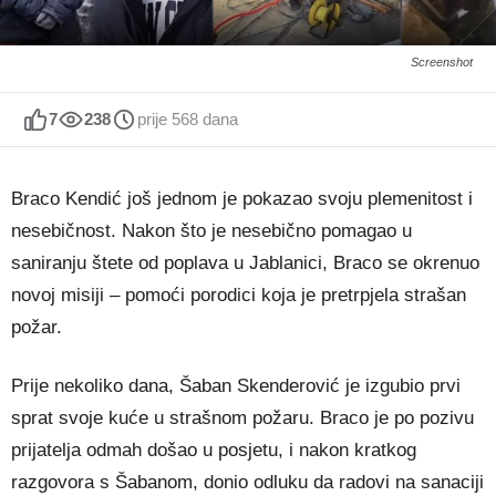
Screenshot
7
238
prije 568 dana
Braco Kendić još jednom je pokazao svoju plemenitost i
nesebičnost. Nakon što je nesebično pomagao u
saniranju štete od poplava u Jablanici, Braco se okrenuo
novoj misiji – pomoći porodici koja je pretrpjela strašan
požar.
Prije nekoliko dana, Šaban Skenderović je izgubio prvi
sprat svoje kuće u strašnom požaru. Braco je po pozivu
prijatelja odmah došao u posjetu, i nakon kratkog
razgovora s Šabanom, donio odluku da radovi na sanaciji