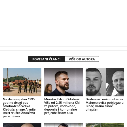
POVEZANI ČLANCI
VIŠE OD AUTORA
Na današnji dan 1995.
Ministar Edvin Odobašić:
Džaferović nakon ubistva
godine drugi put
Više od 2,25 miliona KM
Mahmutovića pobjegao u
oslobođena Velika
za puteve, vodovode,
Bihać, kasno sinoć
Kladuša, snage Armije
deponije i komunalne
uhapšen
RBiH srušile Abdićevu
projekte širom USK
paradržavu