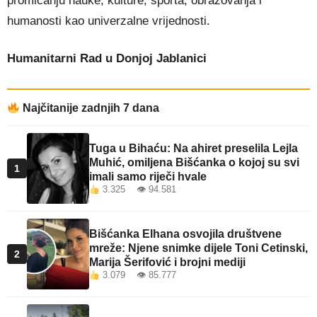
promicanju nauke, kulture, sporta, obrazovanja i
humanosti kao univerzalne vrijednosti.
Humanitarni Rad u Donjoj Jablanici
Najčitanije zadnjih 7 dana
Tuga u Bihaću: Na ahiret preselila Lejla
Muhić, omiljena Bišćanka o kojoj su svi
1
imali samo riječi hvale
3.325 👁 94.581
Bišćanka Elhana osvojila društvene
mreže: Njene snimke dijele Toni Cetinski,
2
Marija Šerifović i brojni mediji
3.079 👁 85.777