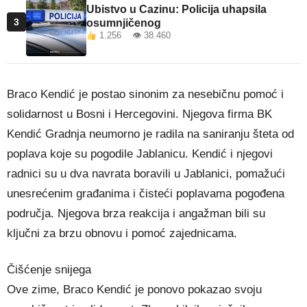
Ubistvo u Cazinu: Policija uhapsila
3
osumnjičenog
1.256 👁 38.460
Braco Kendić je postao sinonim za nesebičnu pomoć i
solidarnost u Bosni i Hercegovini. Njegova firma BK
Kendić Gradnja neumorno je radila na saniranju šteta od
poplava koje su pogodile Jablanicu. Kendić i njegovi
radnici su u dva navrata boravili u Jablanici, pomažući
unesrećenim građanima i čisteći poplavama pogođena
područja. Njegova brza reakcija i angažman bili su
ključni za brzu obnovu i pomoć zajednicama.
Čišćenje snijega
Ove zime, Braco Kendić je ponovo pokazao svoju