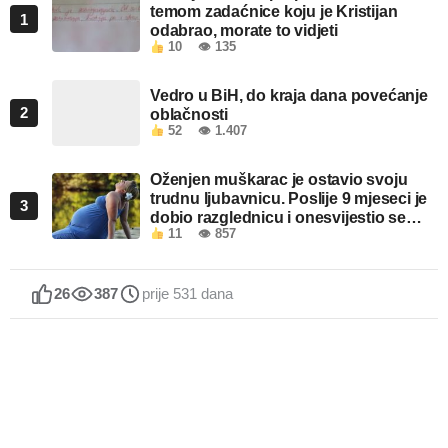
temom zadaćnice koju je Kristijan
1
odabrao, morate to vidjeti
10
👁 135
Vedro u BiH, do kraja dana povećanje
2
oblačnosti
52
👁 1.407
Oženjen muškarac je ostavio svoju
trudnu ljubavnicu. Poslije 9 mjeseci je
3
dobio razglednicu i onesvijestio se
11
👁 857
kada je pročitao šta piše!
26
387
prije 531 dana