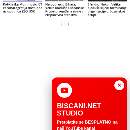
Poliklinika Muminović: CT
Na području Bihaća,
Efendić: Nakon Velike
koronarografija dostupna
Velike Kladuše i Bosanske
Kladuše slijedi formiranje
uz uputnicu ZZO USK
Krupe pronađene mine i
organizacije u Bosanskoj
eksplozivna sredstva
Krupi
×
BISCANI.NET
STUDIO
Pretplatite se BESPLATNO na
naš YouTube kanal