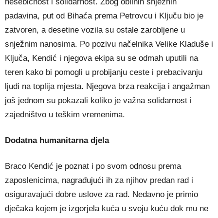
nesebičnost i solidarnost. Zbog obilnih snježnih
padavina, put od Bihaća prema Petrovcu i Ključu bio je
zatvoren, a desetine vozila su ostale zarobljene u
snježnim nanosima. Po pozivu načelnika Velike Kladuše i
Ključa, Kendić i njegova ekipa su se odmah uputili na
teren kako bi pomogli u probijanju ceste i prebacivanju
ljudi na toplija mjesta. Njegova brza reakcija i angažman
još jednom su pokazali koliko je važna solidarnost i
zajedništvo u teškim vremenima.
Dodatna humanitarna djela
Braco Kendić je poznat i po svom odnosu prema
zaposlenicima, nagrađujući ih za njihov predan rad i
osiguravajući dobre uslove za rad. Nedavno je primio
dječaka kojem je izgorjela kuća u svoju kuću dok mu ne