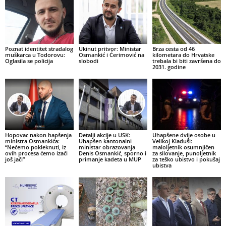
Poznat identitet stradalog
Ukinut pritvor: Ministar
Brza cesta od 46
muškarca u Todorovu:
Osmankić i Ćerimović na
kilometara do Hrvatske
Oglasila se policija
slobodi
trebala bi biti završena do
2031. godine
Hopovac nakon hapšenja
Detalji akcije u USK:
Uhapšene dvije osobe u
ministra Osmankića:
Uhapšen kantonalni
Velikoj Kladuši:
“Nećemo pokleknuti, iz
ministar obrazovanja
maloljetnik osumnjičen
ovih procesa ćemo izaći
Denis Osmankić, sporno i
za silovanje, punoljetnik
još jači”
primanje kadeta u MUP
za teško ubistvo i pokušaj
ubistva