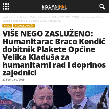
Naslovnica
Grad
Velika Kladuša
VIŠE NEGO ZASLUŽENO: Humanitarac Braco
Kendić dobitnik Plakete Općine Velika Kladuša za...
GRAD
VELIKA KLADUŠA
VIŠE NEGO ZASLUŽENO:
Humanitarac Braco Kendić
dobitnik Plakete Općine
Velika Kladuša za
humanitarni rad i doprinos
zajednici
22 Februara, 2025