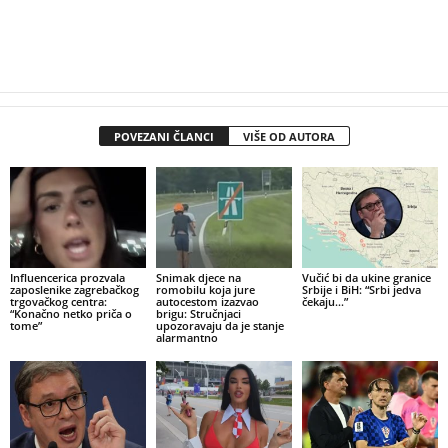
POVEZANI ČLANCI
VIŠE OD AUTORA
Influencerica prozvala
Snimak djece na
Vučić bi da ukine granice
zaposlenike zagrebačkog
romobilu koja jure
Srbije i BiH: “Srbi jedva
trgovačkog centra:
autocestom izazvao
čekaju…”
“Konačno netko priča o
brigu: Stručnjaci
tome”
upozoravaju da je stanje
alarmantno