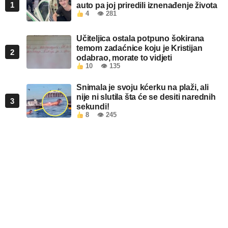
1
auto pa joj priredili iznenađenje života
4
👁 281
Učiteljica ostala potpuno šokirana
temom zadaćnice koju je Kristijan
2
odabrao, morate to vidjeti
10
👁 135
Snimala je svoju kćerku na plaži, ali
nije ni slutila šta će se desiti narednih
3
sekundi!
8
👁 245