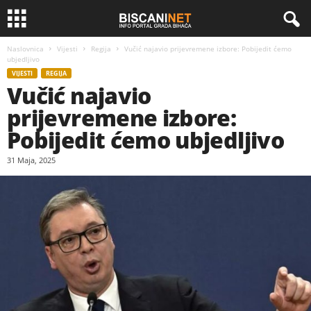
Naslovnica
Vijesti
Regija
Vučić najavio prijevremene izbore: Pobijedit ćemo
ubjedljivo
VIJESTI
REGIJA
Vučić najavio
prijevremene izbore:
Pobijedit ćemo ubjedljivo
31 Maja, 2025