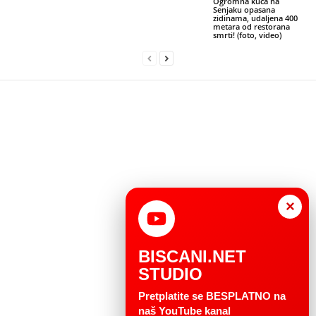
Ogromna kuća na
Senjaku opasana
zidinama, udaljena 400
metara od restorana
smrti! (foto, video)
×
BISCANI.NET
STUDIO
Pretplatite se BESPLATNO na
naš YouTube kanal