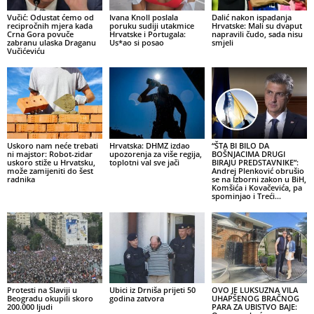
Vučić: Odustat ćemo od
Ivana Knoll poslala
Dalić nakon ispadanja
recipročnih mjera kada
poruku sudiji utakmice
Hrvatske: Mali su dvaput
Crna Gora povuče
Hrvatske i Portugala:
napravili čudo, sada nisu
zabranu ulaska Draganu
Us*ao si posao
smjeli
Vučićeviću
Uskoro nam neće trebati
Hrvatska: DHMZ izdao
“ŠTA BI BILO DA
ni majstor: Robot-zidar
upozorenja za više regija,
BOŠNJACIMA DRUGI
uskoro stiže u Hrvatsku,
toplotni val sve jači
BIRAJU PREDSTAVNIKE”:
može zamijeniti do šest
Andrej Plenković obrušio
radnika
se na Izborni zakon u BiH,
Komšića i Kovačevića, pa
spominjao i Treći...
Protesti na Slaviji u
Ubici iz Drniša prijeti 50
OVO JE LUKSUZNA VILA
Beogradu okupili skoro
godina zatvora
UHAPŠENOG BRAČNOG
200.000 ljudi
PARA ZA UBISTVO BAJE: