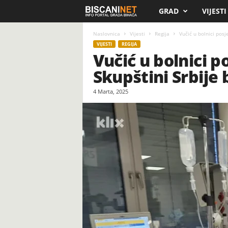
GRAD
VIJESTI
B
i
Naslovnica
Vijesti
Regija
Vučić u bolnici posj
VIJESTI
REGIJA
Vučić u bolnici 
s
Skupštini Srbije 
c
4 Marta, 2025
a
n
i
.
n
e