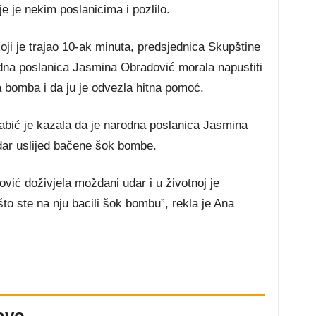
 je nekim poslanicima i pozlilo.
ji je trajao 10-ak minuta, predsjednica Skupštine
dna poslanica Jasmina Obradović morala napustiti
 bomba i da ju je odvezla hitna pomoć.
bić je kazala da je narodna poslanica Jasmina
ar uslijed bačene šok bombe.
ić doživjela moždani udar i u životnoj je
to ste na nju bacili šok bombu”, rekla je Ana
ovo