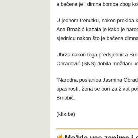
a bačena je i dimna bomba zbog koje
U jednom trenutku, nakon prekida ko
Ana Brnabić kazala je kako je naro
sjednicu nakon što je bačena dimna
Ubrzo nakon toga predsjednica Brna
Obradović (SNS) dobila moždani ud
“Narodna poslanica Jasmina Obradov
opasnosti, žena se bori za život poš
Brnabić.
(klix.ba)
Možda vas zanima i 