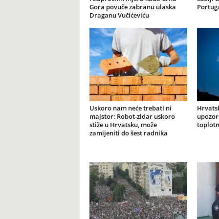
Gora povuče zabranu ulaska
Portuga
Draganu Vučićeviću
Uskoro nam neće trebati ni
Hrvats
majstor: Robot-zidar uskoro
upozore
stiže u Hrvatsku, može
toplotn
zamijeniti do šest radnika