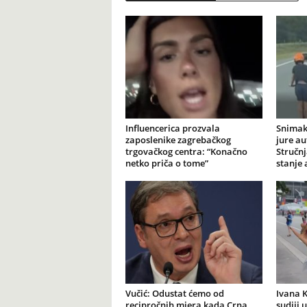
Influencerica prozvala
Snimak
zaposlenike zagrebačkog
jure au
trgovačkog centra: “Konačno
Stručnj
netko priča o tome”
stanje
Vučić: Odustat ćemo od
Ivana K
recipročnih mjera kada Crna
sudiji 