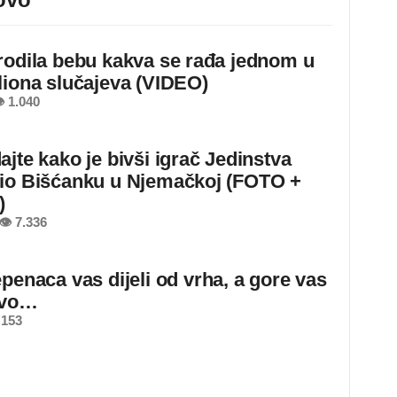
rodila bebu kakva se rađa jednom u
liona slučajeva (VIDEO)
 1.040
ajte kako je bivši igrač Jedinstva
io Bišćanku u Njemačkoj (FOTO +
)
👁 7.336
epenaca vas dijeli od vrha, a gore vas
ovo…
 153