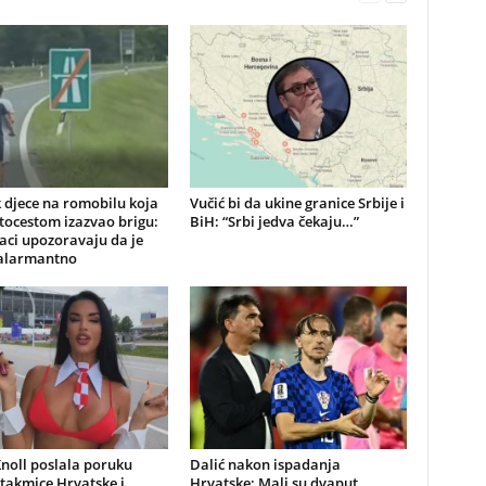
 djece na romobilu koja
Vučić bi da ukine granice Srbije i
tocestom izazvao brigu:
BiH: “Srbi jedva čekaju…”
aci upozoravaju da je
 alarmantno
noll poslala poruku
Dalić nakon ispadanja
utakmice Hrvatske i
Hrvatske: Mali su dvaput