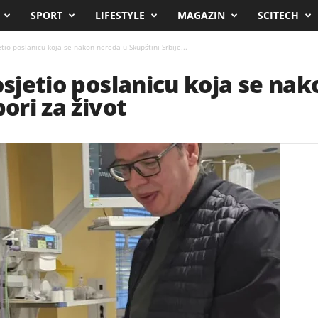
SPORT
LIFESTYLE
MAGAZIN
SCITECH
etio poslanicu koja se nakon nereda u Skupštini Srbije...
posjetio poslanicu koja se na
bori za život