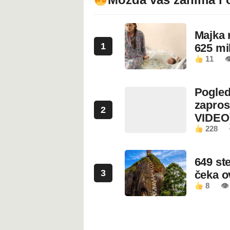
Majka 
1
625 mi
11

Pogled
zapros
2
VIDEO
228
649 st
3
čeka 
8
👁