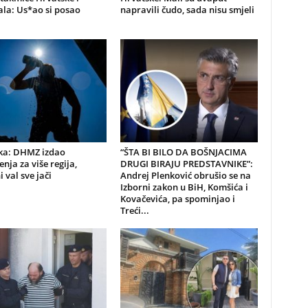
la: Us*ao si posao
napravili čudo, sada nisu smjeli
ka: DHMZ izdao
“ŠTA BI BILO DA BOŠNJACIMA
nja za više regija,
DRUGI BIRAJU PREDSTAVNIKE”:
i val sve jači
Andrej Plenković obrušio se na
Izborni zakon u BiH, Komšića i
Kovačevića, pa spominjao i
Treći...