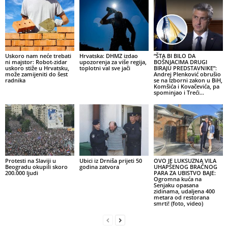
Uskoro nam neće trebati
Hrvatska: DHMZ izdao
“ŠTA BI BILO DA
ni majstor: Robot-zidar
upozorenja za više regija,
BOŠNJACIMA DRUGI
uskoro stiže u Hrvatsku,
toplotni val sve jači
BIRAJU PREDSTAVNIKE”:
može zamijeniti do šest
Andrej Plenković obrušio
radnika
se na Izborni zakon u BiH,
Komšića i Kovačevića, pa
spominjao i Treći...
Protesti na Slaviji u
Ubici iz Drniša prijeti 50
OVO JE LUKSUZNA VILA
Beogradu okupili skoro
godina zatvora
UHAPŠENOG BRAČNOG
200.000 ljudi
PARA ZA UBISTVO BAJE:
Ogromna kuća na
Senjaku opasana
zidinama, udaljena 400
metara od restorana
smrti! (foto, video)