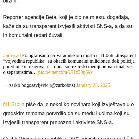
blizini.
Reporter agencije Beta, koji je bio na mjestu događaja,
kaže da su transparent izvjesili aktivisti SNS-a, a da su
ih komunalni redari čuvali.
#novisad
Fotografisano na Varadinskom mostu u 11.06h ..trasparent
“vojvodina republika” su okacili komunalni milicioneri dok policija
pored nije ni reagovala… onda su rezimski mediji odmah imali vest
o separatistima…
pic.twitter.com/UHz58tj69x
— zarko bogosavljevic (@zarkobns)
January 23, 2025
N1 Srbija
piše da je nekoliko novinara koji izvještavaju o
gradskim temama potvrdilo da su među ljudima koji su
izvjesili transparent prepoznali aktiviste SNS-a.
Grafiti “Vojvodina republika LSV” pojavili su se u različiti