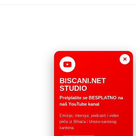
×
BISCANI.NET
STUDIO
Pretplatite se BESPLATNO na
naš YouTube kanal
Emisije, intervjui, podcasti i video
priče iz Bihaća i Unsko-sanskog
kantona.