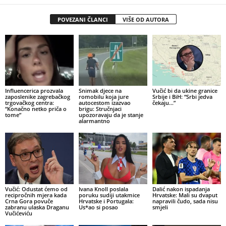
POVEZANI ČLANCI
VIŠE OD AUTORA
Influencerica prozvala
Snimak djece na
Vučić bi da ukine granice
zaposlenike zagrebačkog
romobilu koja jure
Srbije i BiH: “Srbi jedva
trgovačkog centra:
autocestom izazvao
čekaju…”
“Konačno netko priča o
brigu: Stručnjaci
tome”
upozoravaju da je stanje
alarmantno
Vučić: Odustat ćemo od
Ivana Knoll poslala
Dalić nakon ispadanja
recipročnih mjera kada
poruku sudiji utakmice
Hrvatske: Mali su dvaput
Crna Gora povuče
Hrvatske i Portugala:
napravili čudo, sada nisu
zabranu ulaska Draganu
Us*ao si posao
smjeli
Vučićeviću