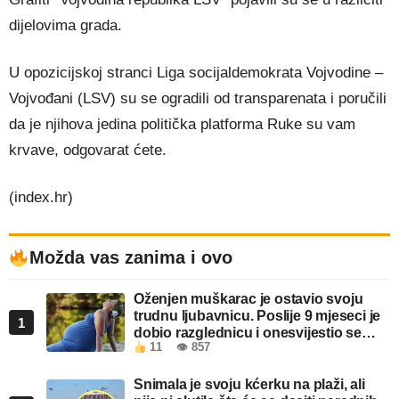
dijelovima grada.
U opozicijskoj stranci Liga socijaldemokrata Vojvodine –
Vojvođani (LSV) su se ogradili od transparenata i poručili
da je njihova jedina politička platforma Ruke su vam
krvave, odgovarat ćete.
(index.hr)
Možda vas zanima i ovo
Oženjen muškarac je ostavio svoju
trudnu ljubavnicu. Poslije 9 mjeseci je
1
dobio razglednicu i onesvijestio se
11
👁 857
kada je pročitao šta piše!
Snimala je svoju kćerku na plaži, ali