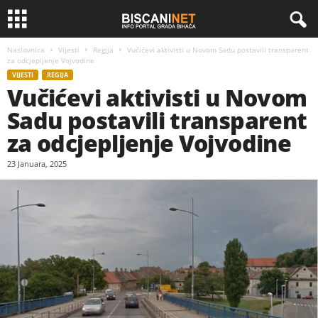
Naslovnica
Vijesti
Regija
Vučićevi aktivisti u Novom Sadu postavili transparent
za odcjepljenje Vojvodine
VIJESTI
REGIJA
Vučićevi aktivisti u Novom
Sadu postavili transparent
za odcjepljenje Vojvodine
23 Januara, 2025