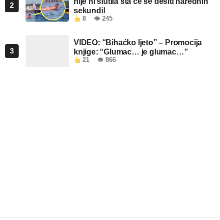
nije ni slutila šta će se desiti narednih
2
sekundi!
8
👁 245
VIDEO: “Bihaćko ljeto” – Promocija
3
knjige: “Glumac… je glumac…”
21
👁 866