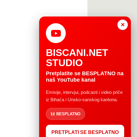
×
BISCANI.NET
STUDIO
Pretplatite se BESPLATNO na
naš YouTube kanal
Emisije, intervjui, podcasti i video priče
iz Bihaća i Unsko-sanskog kantona.
BESPLATNO
PRETPLATI SE BESPLATNO