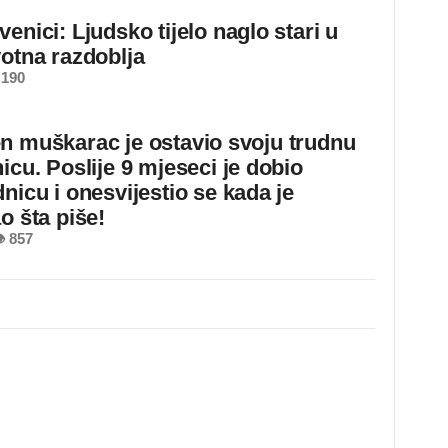
enici: Ljudsko tijelo naglo stari u
votna razdoblja
 190
n muškarac je ostavio svoju trudnu
icu. Poslije 9 mjeseci je dobio
nicu i onesvijestio se kada je
o šta piše!
 857