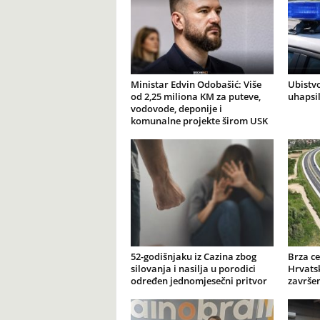
Ministar Edvin Odobašić: Više
Ubistvo
od 2,25 miliona KM za puteve,
uhapsi
vodovode, deponije i
komunalne projekte širom USK
52-godišnjaku iz Cazina zbog
Brza ce
silovanja i nasilja u porodici
Hrvatsk
određen jednomjesečni pritvor
završen