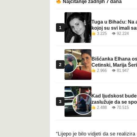
Najčitanije zadnjih 7 dana
Tuga u Bihaću: Na a
1
kojoj su svi imali sa
3.225 👁 92.224
Bišćanka Elhana osv
2
Cetinski, Marija Šeri
2.966 👁 81.947
Kad ljudskost bude 
3
zaslužuje da se sp
2.488 👁 70.515
“Lijepo je bilo vidjeti da se realizir