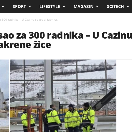
SPORT
LIFESTYLE
MAGAZIN
SCITECH
300 radnika – U Cazinu se gradi fabrika...
o za 300 radnika – U Cazinu 
akrene žice