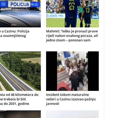
 u Cazinu: Policija
Mahmić: Teško je pronaći prave
la osumnjičenog
riječi nakon ovakvog poraza, ali
jedno znam – ponosan sam
sta od 46 kilometara do
Incident tokom maturalne
e trebala bi biti
večeri u Cazinu izazvao pažnju
a do 2031. godine
javnosti