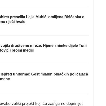
hiret preselila Lejla Muhić, omiljena Bišćanka o
mo riječi hvale
ojila društvene mreže: Njene snimke dijele Toni
fović i brojni mediji
ispred uniforme: Gest mladih bihaćkih policajaca
omene
a ovako veliki projekt koji će zasigurno doprinijeti