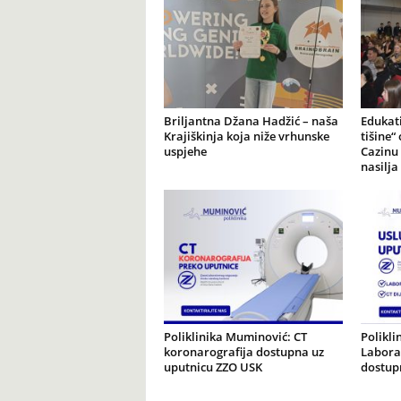
Briljantna Džana Hadžić – naša
Edukat
Krajiškinja koja niže vrhunske
tišine“
uspjehe
Cazinu 
nasilja
Poliklinika Muminović: CT
Polikli
koronarografija dostupna uz
Laborat
uputnicu ZZO USK
dostup