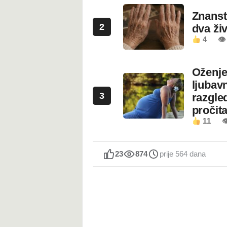
Znanstv
2
dva ži
4
👁
Oženje
ljubavn
3
razgled
pročita
11

23
874
prije 564 dana