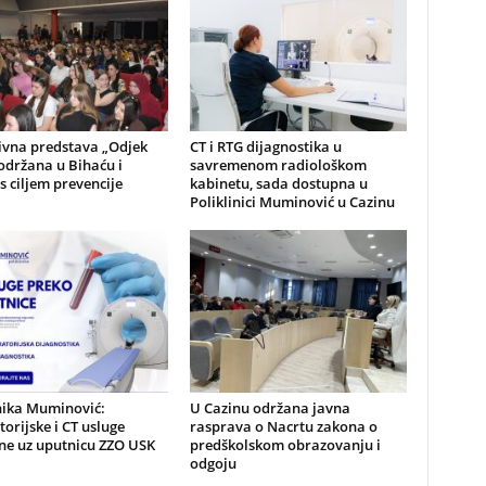
ivna predstava „Odjek
CT i RTG dijagnostika u
 održana u Bihaću i
savremenom radiološkom
s ciljem prevencije
kabinetu, sada dostupna u
Poliklinici Muminović u Cazinu
nika Muminović:
U Cazinu održana javna
orijske i CT usluge
rasprava o Nacrtu zakona o
ne uz uputnicu ZZO USK
predškolskom obrazovanju i
odgoju