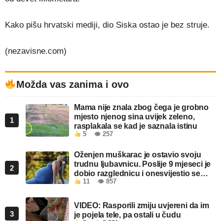
Kako pišu hrvatski mediji, dio Siska ostao je bez struje.
(nezavisne.com)
Možda vas zanima i ovo
Mama nije znala zbog čega je grobno
mjesto njenog sina uvijek zeleno,
1
rasplakala se kad je saznala istinu
5
👁 257
Oženjen muškarac je ostavio svoju
trudnu ljubavnicu. Poslije 9 mjeseci je
2
dobio razglednicu i onesvijestio se
11
👁 857
kada je pročitao šta piše!
VIDEO: Rasporili zmiju uvjereni da im
3
je pojela tele, pa ostali u čudu