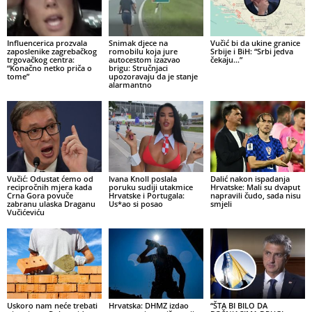
Influencerica prozvala
Snimak djece na
Vučić bi da ukine granice
zaposlenike zagrebačkog
romobilu koja jure
Srbije i BiH: “Srbi jedva
trgovačkog centra:
autocestom izazvao
čekaju…”
“Konačno netko priča o
brigu: Stručnjaci
tome”
upozoravaju da je stanje
alarmantno
Vučić: Odustat ćemo od
Ivana Knoll poslala
Dalić nakon ispadanja
recipročnih mjera kada
poruku sudiji utakmice
Hrvatske: Mali su dvaput
Crna Gora povuče
Hrvatske i Portugala:
napravili čudo, sada nisu
zabranu ulaska Draganu
Us*ao si posao
smjeli
Vučićeviću
Uskoro nam neće trebati
Hrvatska: DHMZ izdao
“ŠTA BI BILO DA