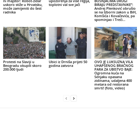
ni majstor: Robot-zidar
upozorenja za više regija,
BOŠNJACIMA DRUGI
uskoro stiže u Hrvatsku,
toplotni val sve jači
BIRAJU PREDSTAVNIKE”:
može zamijeniti do šest
Andrej Plenković obrušio
radnika
se na Izborni zakon u BiH,
Komšića i Kovačevića, pa
spominjao i Treći...
Protesti na Slaviji u
Ubici iz Drniša prijeti 50
OVO JE LUKSUZNA VILA
Beogradu okupili skoro
godina zatvora
UHAPŠENOG BRAČNOG
200.000 ljudi
PARA ZA UBISTVO BAJE:
Ogromna kuća na
Senjaku opasana
zidinama, udaljena 400
metara od restorana
smrti! (foto, video)