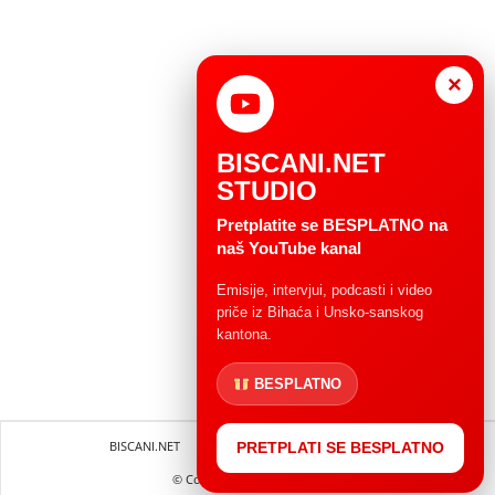
×
BISCANI.NET
STUDIO
Pretplatite se BESPLATNO na
naš YouTube kanal
Emisije, intervjui, podcasti i video
priče iz Bihaća i Unsko-sanskog
kantona.
BESPLATNO
BISCANI.NET
Impressum
Uvjeti korištenja
PRETPLATI SE BESPLATNO
© Copryright 2004 - 2025.