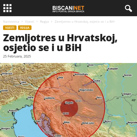
Naslovnica
Vijesti
Regija
Zemljotres u Hrvatskoj, osjetio se i u BiH
VIJESTI
REGIJA
Zemljotres u Hrvatskoj,
osjetio se i u BiH
25 Februara, 2025