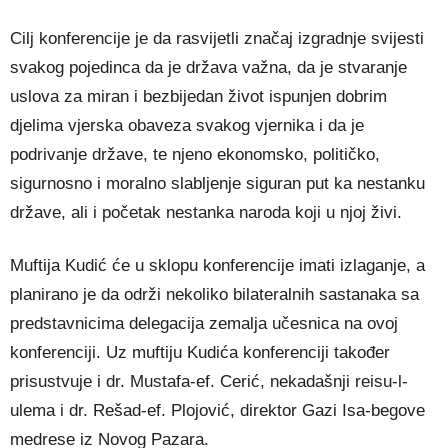
Cilj konferencije je da rasvijetli značaj izgradnje svijesti
svakog pojedinca da je država važna, da je stvaranje
uslova za miran i bezbijedan život ispunjen dobrim
djelima vjerska obaveza svakog vjernika i da je
podrivanje države, te njeno ekonomsko, političko,
sigurnosno i moralno slabljenje siguran put ka nestanku
države, ali i početak nestanka naroda koji u njoj živi.
Muftija Kudić će u sklopu konferencije imati izlaganje, a
planirano je da održi nekoliko bilateralnih sastanaka sa
predstavnicima delegacija zemalja učesnica na ovoj
konferenciji. Uz muftiju Kudića konferenciji također
prisustvuje i dr. Mustafa-ef. Cerić, nekadašnji reisu-l-
ulema i dr. Rešad-ef. Plojović, direktor Gazi Isa-begove
medrese iz Novog Pazara.