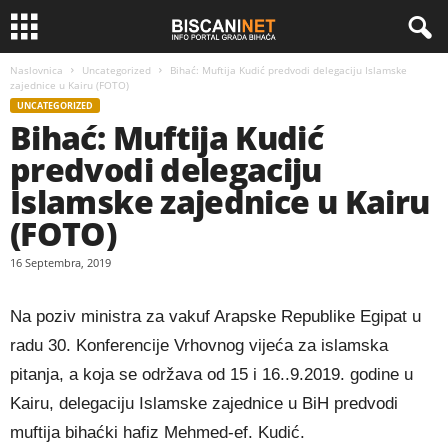
Naslovnica
Uncategorized
Bihać: Muftija Kudić predvodi delegaciju Islamske
zajednice u Kairu (FOTO)
UNCATEGORIZED
Bihać: Muftija Kudić
predvodi delegaciju
Islamske zajednice u Kairu
(FOTO)
16 Septembra, 2019
Na poziv ministra za vakuf Arapske Republike Egipat u
radu 30. Konferencije Vrhovnog vijeća za islamska
pitanja, a koja se održava od 15 i 16..9.2019. godine u
Kairu, delegaciju Islamske zajednice u BiH predvodi
muftija bihaćki hafiz Mehmed-ef. Kudić.