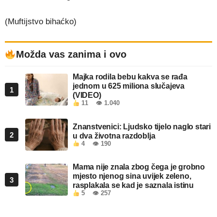
(Muftijstvo bihaćko)
Možda vas zanima i ovo
Majka rodila bebu kakva se rađa
jednom u 625 miliona slučajeva
1
(VIDEO)
11
👁 1.040
Znanstvenici: Ljudsko tijelo naglo stari
2
u dva životna razdoblja
4
👁 190
Mama nije znala zbog čega je grobno
mjesto njenog sina uvijek zeleno,
3
rasplakala se kad je saznala istinu
5
👁 257