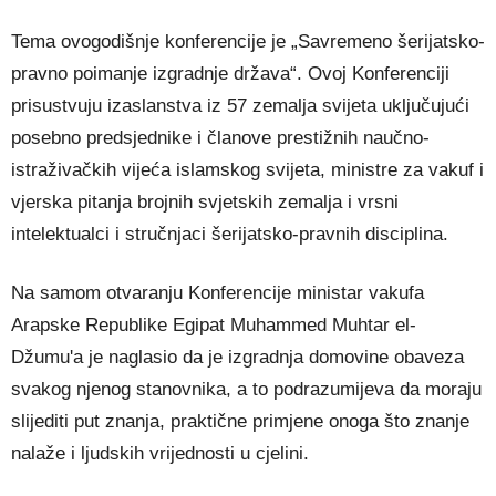
Tema ovogodišnje konferencije je „Savremeno šerijatsko-
pravno poimanje izgradnje država“. Ovoj Konferenciji
prisustvuju izaslanstva iz 57 zemalja svijeta uključujući
posebno predsjednike i članove prestižnih naučno-
istraživačkih vijeća islamskog svijeta, ministre za vakuf i
vjerska pitanja brojnih svjetskih zemalja i vrsni
intelektualci i stručnjaci šerijatsko-pravnih disciplina.
Na samom otvaranju Konferencije ministar vakufa
Arapske Republike Egipat Muhammed Muhtar el-
Džumu'a je naglasio da je izgradnja domovine obaveza
svakog njenog stanovnika, a to podrazumijeva da moraju
slijediti put znanja, praktične primjene onoga što znanje
nalaže i ljudskih vrijednosti u cjelini.