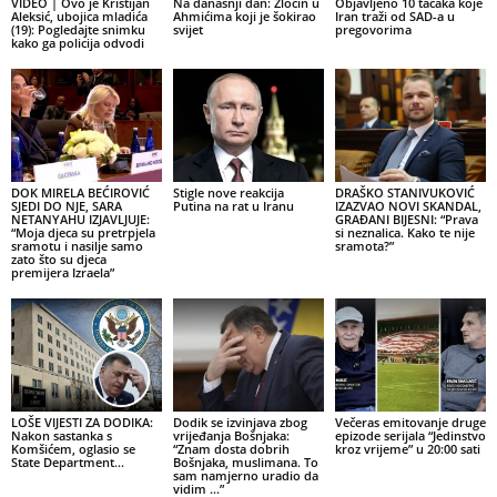
VIDEO | Ovo je Kristijan
Na današnji dan: Zločin u
Objavljeno 10 tačaka koje
Aleksić, ubojica mladića
Ahmićima koji je šokirao
Iran traži od SAD-a u
(19): Pogledajte snimku
svijet
pregovorima
kako ga policija odvodi
DOK MIRELA BEĆIROVIĆ
Stigle nove reakcija
DRAŠKO STANIVUKOVIĆ
SJEDI DO NJE, SARA
Putina na rat u Iranu
IZAZVAO NOVI SKANDAL,
NETANYAHU IZJAVLJUJE:
GRAĐANI BIJESNI: “Prava
“Moja djeca su pretrpjela
si neznalica. Kako te nije
sramotu i nasilje samo
sramota?”
zato što su djeca
premijera Izraela”
LOŠE VIJESTI ZA DODIKA:
Dodik se izvinjava zbog
Večeras emitovanje druge
Nakon sastanka s
vrijeđanja Bošnjaka:
epizode serijala “Jedinstvo
Komšićem, oglasio se
“Znam dosta dobrih
kroz vrijeme” u 20:00 sati
State Department…
Bošnjaka, muslimana. To
sam namjerno uradio da
vidim …”