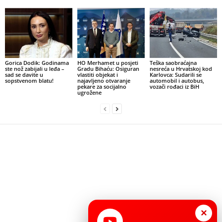
Gorica Dodik: Godinama
HO Merhamet u posjeti
Teška saobraćajna
ste nož zabijali u leđa –
Gradu Bihaću: Osiguran
nesreća u Hrvatskoj kod
sad se davite u
vlastiti objekat i
Karlovca: Sudarili se
sopstvenom blatu!
najavljeno otvaranje
automobil i autobus,
pekare za socijalno
vozači rođaci iz BiH
ugrožene
×