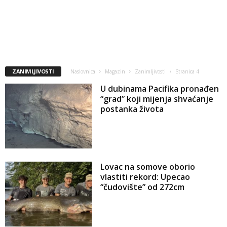
ZANIMLJIVOSTI
Naslovnica
Magazin
Zanimljivosti
Stranica 4
U dubinama Pacifika pronađen
“grad” koji mijenja shvaćanje
postanka života
Lovac na somove oborio
vlastiti rekord: Upecao
“čudovište” od 272cm