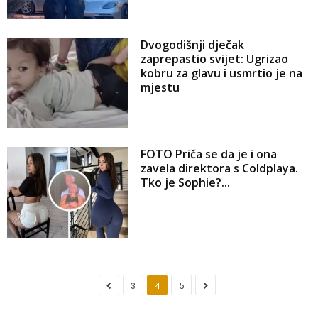
Dvogodišnji dječak
zaprepastio svijet: Ugrizao
kobru za glavu i usmrtio je na
mjestu
FOTO Priča se da je i ona
zavela direktora s Coldplaya.
Tko je Sophie?...
3
4
5