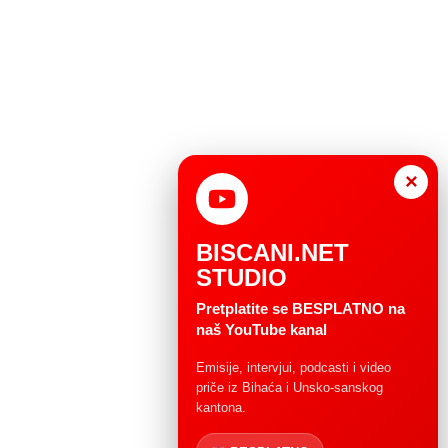
×
BISCANI.NET
STUDIO
Pretplatite se BESPLATNO na
naš YouTube kanal
Emisije, intervjui, podcasti i video
priče iz Bihaća i Unsko-sanskog
kantona.