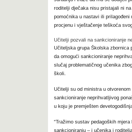
roditelji dječaka nisu pristajali ni
pomoćnika u nastavi ili prilagođeni 
procjenu i vještačenje teškoća svog
Učitelji pozvali na sankcioniranje n
Učiteljska grupa Školska zbornica
da omogući sankcioniranje neprihvatl
slučaj problematičnog učenika zbog
školi.
Učitelji su od ministra u otvorenom
sankcioniranje neprihvatljivog pona
u koju je premješten devetogodišnj
“Tražimo sustav pedagoških mjera koj
sankcioniranju – i učenika i roditelj