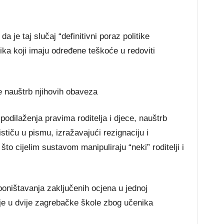
a je taj slučaj “definitivni poraz politike
ika koji imaju određene teškoće u redoviti
ce nauštrb njihovih obaveza
podilaženja pravima roditelja i djece, nauštrb
stiču u pismu, izražavajući rezignaciju i
o cijelim sustavom manipuliraju “neki” roditelji i
poništavanja zaključenih ocjena u jednoj
cije u dvije zagrebačke škole zbog učenika