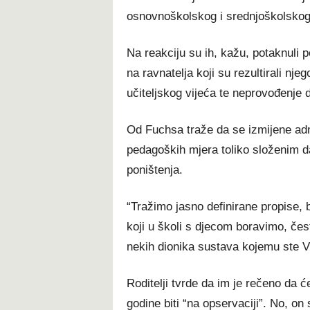
osnovnoškolskog i srednjoškolskog
Na reakciju su ih, kažu, potaknuli po
na ravnatelja koji su rezultirali n
učiteljskog vijeća te neprovođenje 
Od Fuchsa traže da se izmijene admi
pedagoških mjera toliko složenim d
poništenja.
“Tražimo jasno definirane propise,
koji u školi s djecom boravimo, čest
nekih dionika sustava kojemu ste Vi 
Roditelji tvrde da im je rečeno da
godine biti “na opservaciji”. No, on