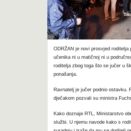
t
ODRŽAN je novi prosvjed roditelja
učenika ni u matičnoj ni u područno
roditelja zbog toga što se jučer u 
ponašanja.
Ravnatelj je jučer podnio ostavku. R
dječakom pozvali su ministra Fuch
Kako doznaje RTL, Ministarstvo obra
službi. U njemu navode kako s rodi
suradnju i traže da mu se dodijeli 