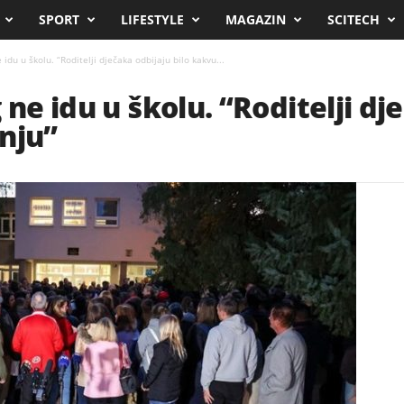
SPORT
LIFESTYLE
MAGAZIN
SCITECH
 idu u školu. “Roditelji dječaka odbijaju bilo kakvu...
 ne idu u školu. “Roditelji dj
nju”