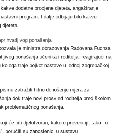
 na kakve dodatne procjene djeteta, angažiranje
nastavni program. I dalje odbijaju bilo kakvu
 djeteta.
eprihvatljivog ponašanja
 pozvala je ministra obrazovanja Radovana Fuchsa
jivog ponašanja učenika i roditelja, reagirajući na
 kojega traje bojkot nastave u jednoj zagrebačkoj
 pismu zatražili hitno donošenje mjera za
šanja dok traje novi prosvjed roditelja pred školom
ak problematičnog ponašanja.
i će biti djelotvoran, kako u prevenciji, tako i u
a”, poručili su zaposlenici u sustavu