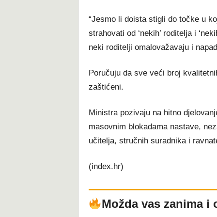
“Jesmo li doista stigli do točke u k
strahovati od ‘nekih’ roditelja i ‘neki
neki roditelji omalovažavaju i napad
Poručuju da sve veći broj kvalitetni
zaštićeni.
Ministra pozivaju na hitno djelovan
masovnim blokadama nastave, nezad
učitelja, stručnih suradnika i ravna
(index.hr)
Možda vas zanima i 