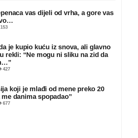
epenaca vas dijeli od vrha, a gore vas
ovo…
 153
da je kupio kuću iz snova, ali glavno
u rekli: “Ne mogu ni sliku na zid da
m…”
 427
ja koji je mlađi od mene preko 20
a me danima spopadao”
 677