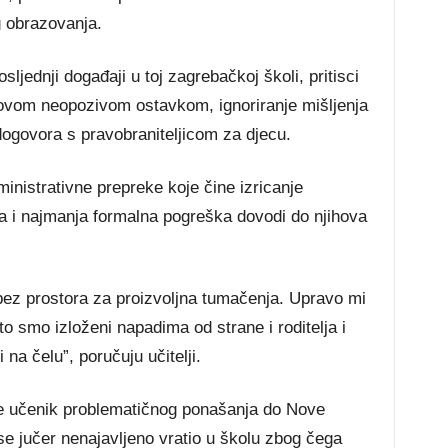
 obrazovanja.
sljednji događaji u toj zagrebačkoj školi, pritisci
jegovom neopozivom ostavkom, ignoriranje mišljenja
dogovora s pravobraniteljicom za djecu.
nistrativne prepreke koje čine izricanje
a i najmanja formalna pogreška dovodi do njihova
 bez prostora za proizvoljna tumačenja. Upravo mi
o smo izloženi napadima od strane i roditelja i
na čelu”, poručuju učitelji.
 će učenik problematičnog ponašanja do Nove
 se jučer nenajavljeno vratio u školu zbog čega