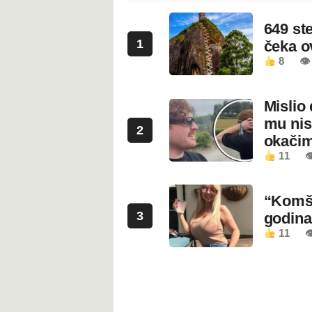
649 st
1
čeka 
8
👁
Mislio 
mu nis
2
okači
11

“Komši
3
godin
11
