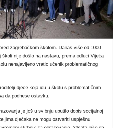
 pred zagrebačkom školom. Danas više od 1000
j školi nije došlo na nastavu, prema odluci Vijeća
školu nenajavljeno vratio učenik problematičnog
oditelji djece koja idu u školu s problematičnim
sa da podnese ostavku.
zovanja je još u svibnju uputilo dopis socijalnoj
teljima dječaka ne mogu ostvariti uspješnu
privremeni skrbnik za obrazovanje. 24sata piše da