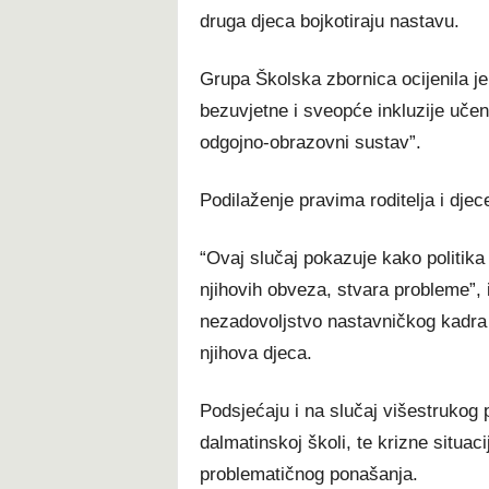
druga djeca bojkotiraju nastavu.
Grupa Školska zbornica ocijenila je d
bezuvjetne i sveopće inkluzije učen
odgojno-obrazovni sustav”.
Podilaženje pravima roditelja i dje
“Ovaj slučaj pokazuje kako politika 
njihovih obveza, stvara probleme”, i
nezadovoljstvo nastavničkog kadra št
njihova djeca.
Podsjećaju i na slučaj višestrukog 
dalmatinskoj školi, te krizne situa
problematičnog ponašanja.