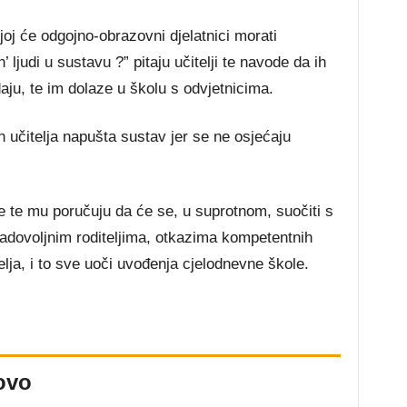
ojoj će odgojno-obrazovni djelatnici morati
h’ ljudi u sustavu ?” pitaju učitelji te navode da ih
aju, te im dolaze u školu s odvjetnicima.
h učitelja napušta sustav jer se ne osjećaju
je te mu poručuju da će se, u suprotnom, suočiti s
ovoljnim roditeljima, otkazima kompetentnih
telja, i to sve uoči uvođenja cjelodnevne škole.
ovo