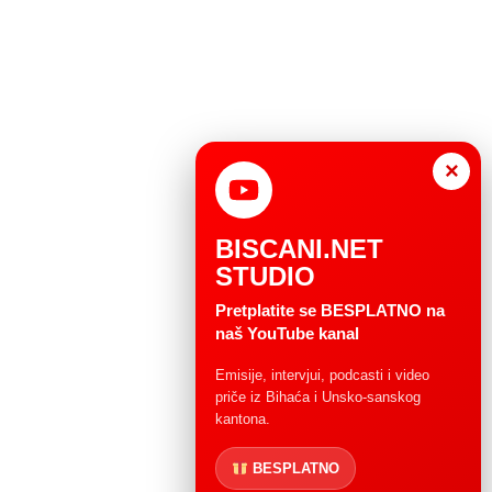
×
BISCANI.NET
STUDIO
Pretplatite se BESPLATNO na
naš YouTube kanal
Emisije, intervjui, podcasti i video
priče iz Bihaća i Unsko-sanskog
kantona.
BESPLATNO