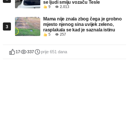
se ljudi smiju vozaču Tesle
9
👁 2.013
Mama nije znala zbog čega je grobno
mjesto njenog sina uvijek zeleno,
3
rasplakala se kad je saznala istinu
5
👁 257
17
337
prije 651 dana