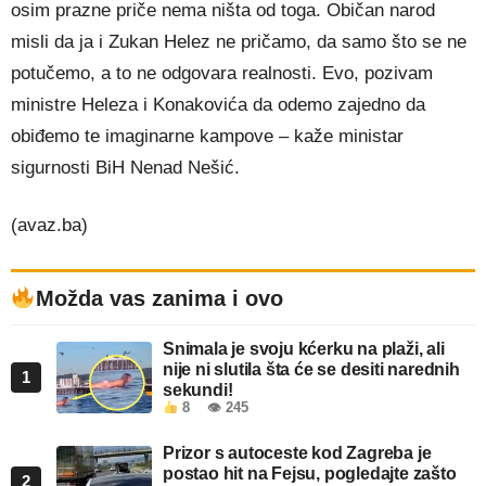
osim prazne priče nema ništa od toga. Običan narod
misli da ja i Zukan Helez ne pričamo, da samo što se ne
potučemo, a to ne odgovara realnosti. Evo, pozivam
ministre Heleza i Konakovića da odemo zajedno da
obiđemo te imaginarne kampove – kaže ministar
sigurnosti BiH Nenad Nešić.
(avaz.ba)
Možda vas zanima i ovo
Snimala je svoju kćerku na plaži, ali
nije ni slutila šta će se desiti narednih
1
sekundi!
8
👁 245
Prizor s autoceste kod Zagreba je
postao hit na Fejsu, pogledajte zašto
2