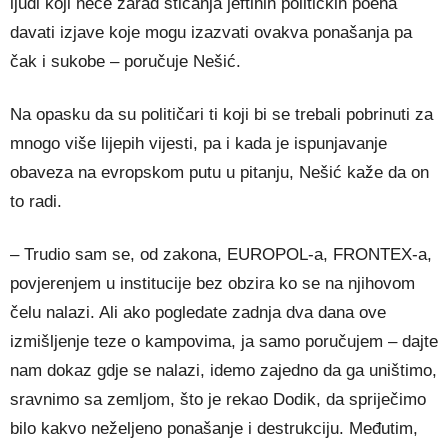
ljudi koji neće zarad sticanja jeftinih političkih poena
davati izjave koje mogu izazvati ovakva ponašanja pa
čak i sukobe – poručuje Nešić.
Na opasku da su političari ti koji bi se trebali pobrinuti za
mnogo više lijepih vijesti, pa i kada je ispunjavanje
obaveza na evropskom putu u pitanju, Nešić kaže da on
to radi.
– Trudio sam se, od zakona, EUROPOL-a, FRONTEX-a,
povjerenjem u institucije bez obzira ko se na njihovom
čelu nalazi. Ali ako pogledate zadnja dva dana ove
izmišljenje teze o kampovima, ja samo poručujem – dajte
nam dokaz gdje se nalazi, idemo zajedno da ga uništimo,
sravnimo sa zemljom, što je rekao Dodik, da spriječimo
bilo kakvo neželjeno ponašanje i destrukciju. Međutim,