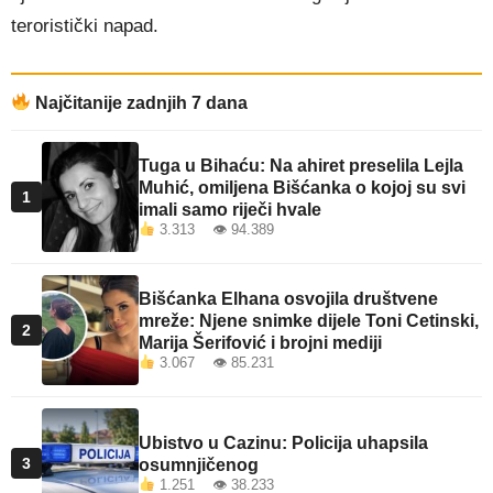
teroristički napad.
Najčitanije zadnjih 7 dana
Tuga u Bihaću: Na ahiret preselila Lejla
Muhić, omiljena Bišćanka o kojoj su svi
1
imali samo riječi hvale
3.313 👁 94.389
Bišćanka Elhana osvojila društvene
mreže: Njene snimke dijele Toni Cetinski,
2
Marija Šerifović i brojni mediji
3.067 👁 85.231
Ubistvo u Cazinu: Policija uhapsila
3
osumnjičenog
1.251 👁 38.233