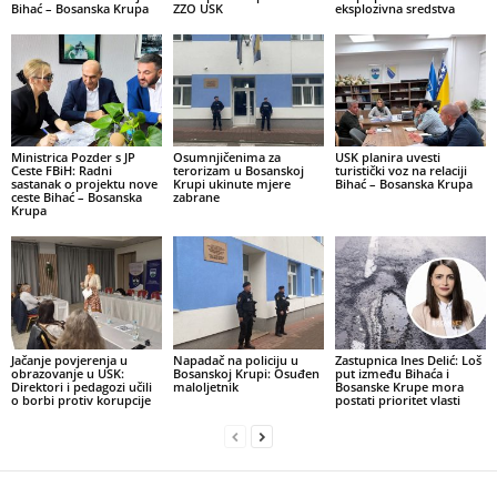
Bihać – Bosanska Krupa
ZZO USK
eksplozivna sredstva
Ministrica Pozder s JP
Osumnjičenima za
USK planira uvesti
Ceste FBiH: Radni
terorizam u Bosanskoj
turistički voz na relaciji
sastanak o projektu nove
Krupi ukinute mjere
Bihać – Bosanska Krupa
ceste Bihać – Bosanska
zabrane
Krupa
Jačanje povjerenja u
Napadač na policiju u
Zastupnica Ines Delić: Loš
obrazovanje u USK:
Bosanskoj Krupi: Osuđen
put između Bihaća i
Direktori i pedagozi učili
maloljetnik
Bosanske Krupe mora
o borbi protiv korupcije
postati prioritet vlasti