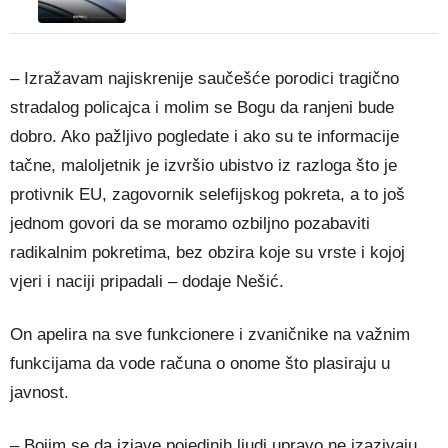
– Izražavam najiskrenije saučešće porodici tragično
stradalog policajca i molim se Bogu da ranjeni bude
dobro. Ako pažljivo pogledate i ako su te informacije
tačne, maloljetnik je izvršio ubistvo iz razloga što je
protivnik EU, zagovornik selefijskog pokreta, a to još
jednom govori da se moramo ozbiljno pozabaviti
radikalnim pokretima, bez obzira koje su vrste i kojoj
vjeri i naciji pripadali – dodaje Nešić.
On apelira na sve funkcionere i zvaničnike na važnim
funkcijama da vode računa o onome što plasiraju u
javnost.
– Bojim se da izjave pojedinih ljudi upravo ne izazivaju