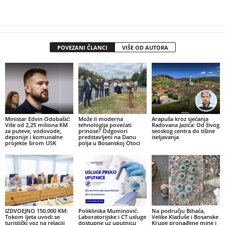
POVEZANI ČLANCI
VIŠE OD AUTORA
Ministar Edvin Odobašić:
Može li moderna
Arapuša kroz sjećanja
Više od 2,25 miliona KM
tehnologija povećati
Radovana Jazića: Od živog
za puteve, vodovode,
prinose? Odgovori
seoskog centra do tišine
deponije i komunalne
predstavljeni na Danu
iseljavanja
projekte širom USK
polja u Bosanskoj Otoci
IZDVOEJNO 150.000 KM:
Poliklinika Muminović:
Na području Bihaća,
Tokom ljeta uvodi se
Laboratorijske i CT usluge
Velike Kladuše i Bosanske
turistički voz na relaciji
dostupne uz uputnicu
Krupe pronađene mine i