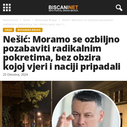
Naslovnica
Grad
Bosanska Krupa
Nešić: Moramo se ozbiljno pozabaviti
radikalnim pokretima, bez obzira kojoj vjeri i...
GRAD
BOSANSKA KRUPA
Nešić: Moramo se ozbiljno
pozabaviti radikalnim
pokretima, bez obzira
kojoj vjeri i naciji pripadali
25 Oktobra, 2024