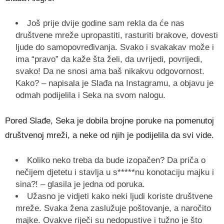
Još prije dvije godine sam rekla da će nas
društvene mreže upropastiti, rasturiti brakove, dovesti
ljude do samopovređivanja. Svako i svakakav može i
ima “pravo” da kaže šta želi, da uvrijedi, povrijedi,
svako! Da ne snosi ama baš nikakvu odgovornost.
Kako? – napisala je Slađa na Instagramu, a objavu je
odmah podijelila i Seka na svom nalogu.
Pored Slađe, Seka je dobila brojne poruke na pomenutoj
društvenoj mreži, a neke od njih je podijelila da svi vide.
Koliko neko treba da bude izopačen? Da priča o
nečijem djetetu i stavlja u s*****nu konotaciju majku i
sina?! – glasila je jedna od poruka.
Užasno je vidjeti kako neki ljudi koriste društvene
mreže. Svaka žena zaslužuje poštovanje, a naročito
majke. Ovakve riječi su nedopustive i tužno je što