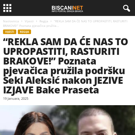
Naslovnica
Vijesti
Regija
“REKLA SAM DA ĆE NAS TO UPROPASTITI, RASTURITI
BRAKOVE!” Poznata pjevačica pružila...
VIJESTI
REGIJA
“REKLA SAM DA ĆE NAS TO
UPROPASTITI, RASTURITI
BRAKOVE!” Poznata
pjevačica pružila podršku
Seki Aleksić nakon JEZIVE
IZJAVE Bake Praseta
19 Januara, 2025