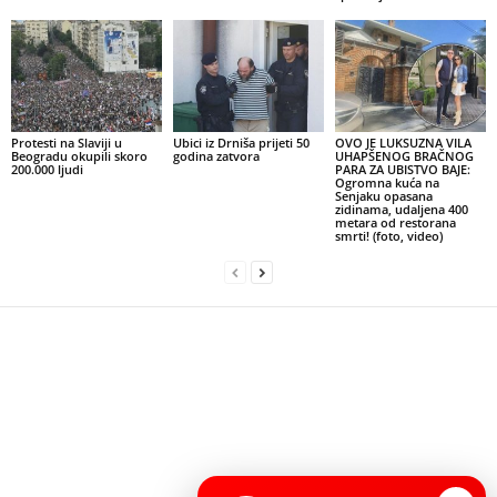
Protesti na Slaviji u
Ubici iz Drniša prijeti 50
OVO JE LUKSUZNA VILA
Beogradu okupili skoro
godina zatvora
UHAPŠENOG BRAČNOG
200.000 ljudi
PARA ZA UBISTVO BAJE:
Ogromna kuća na
Senjaku opasana
zidinama, udaljena 400
metara od restorana
smrti! (foto, video)