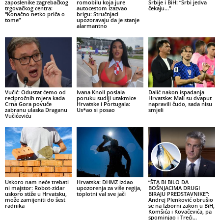
zaposlenike zagrebačkog
romobilu koja jure
Srbije i BiH: “Srbi jedva
trgovačkog centra:
autocestom izazvao
čekaju…”
“Konačno netko priča o
brigu: Stručnjaci
tome”
upozoravaju da je stanje
alarmantno
Vučić: Odustat ćemo od
Ivana Knoll poslala
Dalić nakon ispadanja
recipročnih mjera kada
poruku sudiji utakmice
Hrvatske: Mali su dvaput
Crna Gora povuče
Hrvatske i Portugala:
napravili čudo, sada nisu
zabranu ulaska Draganu
Us*ao si posao
smjeli
Vučićeviću
Uskoro nam neće trebati
Hrvatska: DHMZ izdao
“ŠTA BI BILO DA
ni majstor: Robot-zidar
upozorenja za više regija,
BOŠNJACIMA DRUGI
uskoro stiže u Hrvatsku,
toplotni val sve jači
BIRAJU PREDSTAVNIKE”:
može zamijeniti do šest
Andrej Plenković obrušio
radnika
se na Izborni zakon u BiH,
Komšića i Kovačevića, pa
spominjao i Treći...