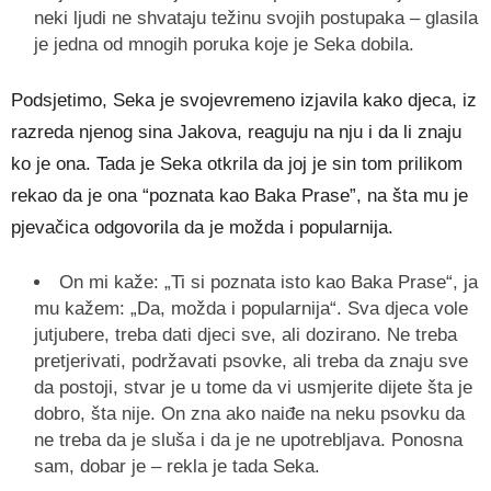
neki ljudi ne shvataju težinu svojih postupaka – glasila
je jedna od mnogih poruka koje je Seka dobila.
Podsjetimo, Seka je svojevremeno izjavila kako djeca, iz
razreda njenog sina Jakova, reaguju na nju i da li znaju
ko je ona. Tada je Seka otkrila da joj je sin tom prilikom
rekao da je ona “poznata kao Baka Prase”, na šta mu je
pjevačica odgovorila da je možda i popularnija.
On mi kaže: „Ti si poznata isto kao Baka Prase“, ja
mu kažem: „Da, možda i popularnija“. Sva djeca vole
jutjubere, treba dati djeci sve, ali dozirano. Ne treba
pretjerivati, podržavati psovke, ali treba da znaju sve
da postoji, stvar je u tome da vi usmjerite dijete šta je
dobro, šta nije. On zna ako naiđe na neku psovku da
ne treba da je sluša i da je ne upotrebljava. Ponosna
sam, dobar je – rekla je tada Seka.