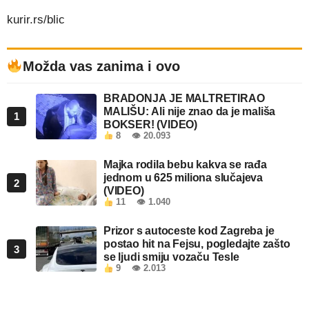
kurir.rs/blic
Možda vas zanima i ovo
BRADONJA JE MALTRETIRAO
MALIŠU: Ali nije znao da je mališa
1
BOKSER! (VIDEO)
8
👁 20.093
Majka rodila bebu kakva se rađa
jednom u 625 miliona slučajeva
2
(VIDEO)
11
👁 1.040
Prizor s autoceste kod Zagreba je
postao hit na Fejsu, pogledajte zašto
3
se ljudi smiju vozaču Tesle
9
👁 2.013