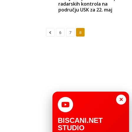
radarskih kontrola na
području USK za 22. maj
6
7
8
×
BISCANI.NET
STUDIO