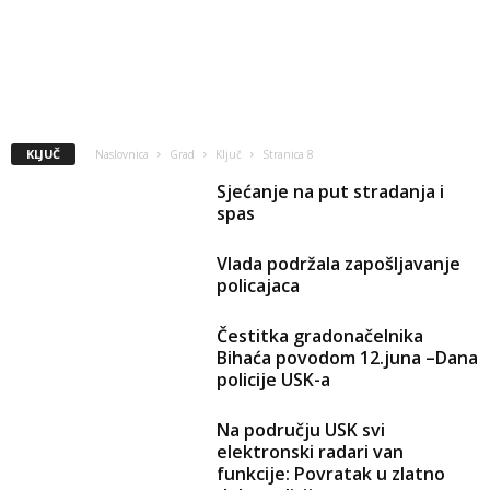
KLJUČ
Naslovnica
Grad
Ključ
Stranica 8
Sjećanje na put stradanja i
spas
Vlada podržala zapošljavanje
policajaca
Čestitka gradonačelnika
Bihaća povodom 12.juna –Dana
policije USK-a
Na području USK svi
elektronski radari van
funkcije: Povratak u zlatno