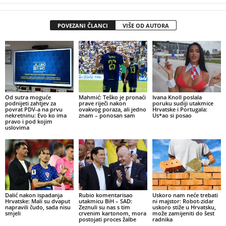
POVEZANI ČLANCI
VIŠE OD AUTORA
Od sutra moguće
Mahmić: Teško je pronaći
Ivana Knoll poslala
podnijeti zahtjev za
prave riječi nakon
poruku sudiji utakmice
povrat PDV-a na prvu
ovakvog poraza, ali jedno
Hrvatske i Portugala:
nekretninu: Evo ko ima
znam – ponosan sam
Us*ao si posao
pravo i pod kojim
uslovima
Dalić nakon ispadanja
Rubio komentarisao
Uskoro nam neće trebati
Hrvatske: Mali su dvaput
utakmicu BiH – SAD:
ni majstor: Robot-zidar
napravili čudo, sada nisu
Zeznuli su nas s tim
uskoro stiže u Hrvatsku,
smjeli
crvenim kartonom, mora
može zamijeniti do šest
postojati proces žalbe
radnika