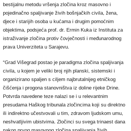
bestijalnu metodu vršenja zločina kroz masovno i
pojedinačno spaljivanje živih bošnjačkih civila, žena,
djece i starijih osoba u kućama i drugim pomoćnim
objektima, podsjeća prof. dr. Ermin Kuka iz Instituta za
istraživanje zločina protiv čovječnosti i međunarodnog
prava Univerziteta u Sarajevu.
“Grad Višegrad postao je paradigma zločina spaljivanja
civila, u kojem je veliki broj njih planski, sistemski i
organizirano spaljen s ciljem najbrutalnijeg etničkog
čišćenja i progona stanovništva iz doline rijeke Drine.
Potvrda navedene teze nalazi se i u relevantnim
presudama Haškog tribunala zločincima koji su direktno
ili indirektno učestvovali u tim, zdravom ljudskom umu,
neshvatljivim ubistvima. Zločinci su svega trinaest dana
nakon prvog masovnog zločina spaljivanja živih