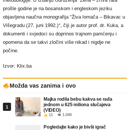
metodologije. U izdanju Udruženja “Žena – žrtva rata“
prošle godine je na bosanskom i engleskom jeziku
objavljena naučna monografija “Živa lomača – Bikavac u
Višegradu (27. juni 1992.)“, čiji je autor prof. dr. Kuka, a
dokumenti i svjedoci su doprinos trajnom pamćenju i
opomena da se takvi zločini više nikad i nigdje ne
počine.
Izvor: Klix.ba
Možda vas zanima i ovo
Majka rodila bebu kakva se rađa
jednom u 625 miliona slučajeva
1
(VIDEO)
11
👁 1.040
Pogledajte kako je bivši igrač