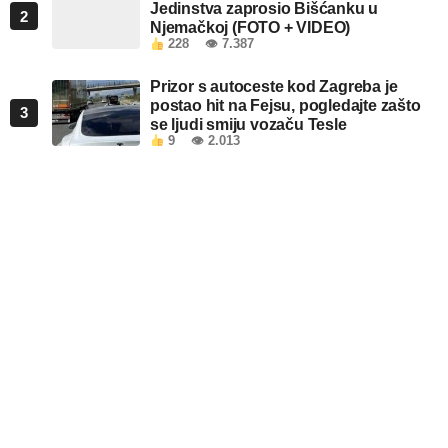
Jedinstva zaprosio Bišćanku u
2
Njemačkoj (FOTO + VIDEO)
228
👁 7.387
Prizor s autoceste kod Zagreba je
postao hit na Fejsu, pogledajte zašto
3
se ljudi smiju vozaču Tesle
9
👁 2.013