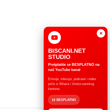
×
BISCANI.NET
STUDIO
Pretplatite se BESPLATNO na
naš YouTube kanal
Emisije, intervjui, podcasti i video
priče iz Bihaća i Unsko-sanskog
kantona.
BESPLATNO