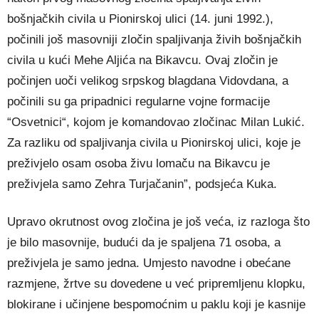
bošnjačkih civila u Pionirskoj ulici (14. juni 1992.),
počinili još masovniji zločin spaljivanja živih bošnjačkih
civila u kući Mehe Aljića na Bikavcu. Ovaj zločin je
počinjen uoči velikog srpskog blagdana Vidovdana, a
počinili su ga pripadnici regularne vojne formacije
“Osvetnici“, kojom je komandovao zločinac Milan Lukić.
Za razliku od spaljivanja civila u Pionirskoj ulici, koje je
preživjelo osam osoba živu lomaču na Bikavcu je
preživjela samo Zehra Turjačanin”, podsjeća Kuka.
Upravo okrutnost ovog zločina je još veća, iz razloga što
je bilo masovnije, budući da je spaljena 71 osoba, a
preživjela je samo jedna. Umjesto navodne i obećane
razmjene, žrtve su dovedene u već pripremljenu klopku,
blokirane i učinjene bespomoćnim u paklu koji je kasnije