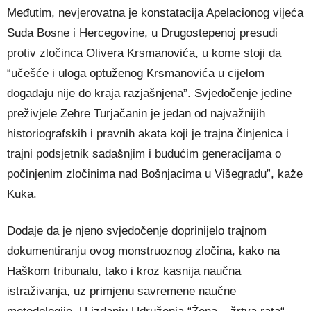
Međutim, nevjerovatna je konstatacija Apelacionog vijeća
Suda Bosne i Hercegovine, u Drugostepenoj presudi
protiv zločinca Olivera Krsmanovića, u kome stoji da
“učešće i uloga optuženog Krsmanovića u cijelom
događaju nije do kraja razjašnjena”. Svjedočenje jedine
preživjele Zehre Turjačanin je jedan od najvažnijih
historiografskih i pravnih akata koji je trajna činjenica i
trajni podsjetnik sadašnjim i budućim generacijama o
počinjenim zločinima nad Bošnjacima u Višegradu”, kaže
Kuka.
Dodaje da je njeno svjedočenje doprinijelo trajnom
dokumentiranju ovog monstruoznog zločina, kako na
Haškom tribunalu, tako i kroz kasnija naučna
istraživanja, uz primjenu savremene naučne