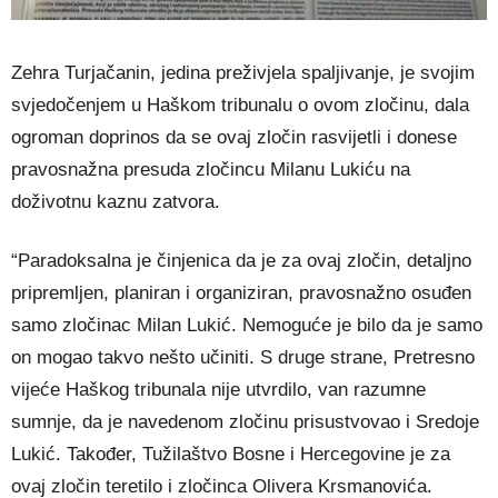
Zehra Turjačanin, jedina preživjela spaljivanje, je svojim
svjedočenjem u Haškom tribunalu o ovom zločinu, dala
ogroman doprinos da se ovaj zločin rasvijetli i donese
pravosnažna presuda zločincu Milanu Lukiću na
doživotnu kaznu zatvora.
“Paradoksalna je činjenica da je za ovaj zločin, detaljno
pripremljen, planiran i organiziran, pravosnažno osuđen
samo zločinac Milan Lukić. Nemoguće je bilo da je samo
on mogao takvo nešto učiniti. S druge strane, Pretresno
vijeće Haškog tribunala nije utvrdilo, van razumne
sumnje, da je navedenom zločinu prisustvovao i Sredoje
Lukić. Također, Tužilaštvo Bosne i Hercegovine je za
ovaj zločin teretilo i zločinca Olivera Krsmanovića.