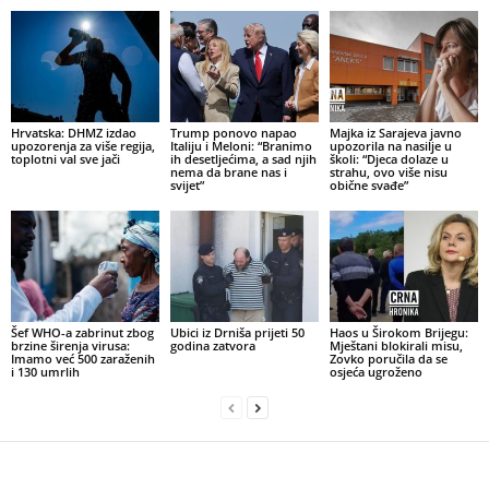
Hrvatska: DHMZ izdao
Trump ponovo napao
Majka iz Sarajeva javno
upozorenja za više regija,
Italiju i Meloni: “Branimo
upozorila na nasilje u
toplotni val sve jači
ih desetljećima, a sad njih
školi: “Djeca dolaze u
nema da brane nas i
strahu, ovo više nisu
svijet”
obične svađe”
Šef WHO-a zabrinut zbog
Ubici iz Drniša prijeti 50
Haos u Širokom Brijegu:
brzine širenja virusa:
godina zatvora
Mještani blokirali misu,
Imamo već 500 zaraženih
Zovko poručila da se
i 130 umrlih
osjeća ugroženo