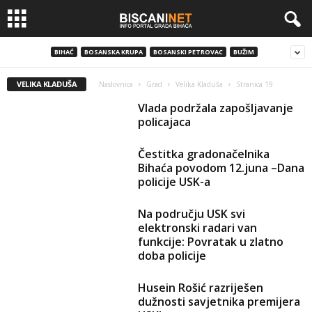
BIHAĆ
BOSANSKA KRUPA
BOSANSKI PETROVAC
BUŽIM
VELIKA KLADUŠA
Naslovnica
Grad
Velika Kladuša
Stranica 19
Vlada podržala zapošljavanje
policajaca
Čestitka gradonačelnika
Bihaća povodom 12.juna –Dana
policije USK-a
Na području USK svi
elektronski radari van
funkcije: Povratak u zlatno
doba policije
Husein Rošić razriješen
dužnosti savjetnika premijera