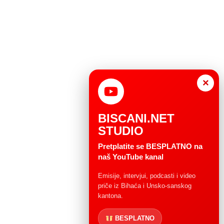
×
BISCANI.NET
STUDIO
Pretplatite se BESPLATNO na
naš YouTube kanal
Emisije, intervjui, podcasti i video
priče iz Bihaća i Unsko-sanskog
kantona.
BESPLATNO