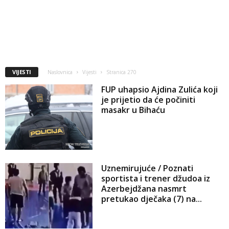
VIJESTI
Naslovnica
Vijesti
Stranica 270
FUP uhapsio Ajdina Zulića koji
je prijetio da će počiniti
masakr u Bihaću
Uznemirujuće / Poznati
sportista i trener džudoa iz
Azerbejdžana nasmrt
pretukao dječaka (7) na...