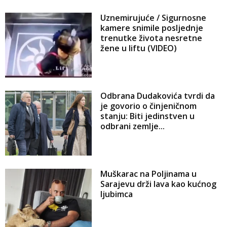
Uznemirujuće / Sigurnosne
kamere snimile posljednje
trenutke života nesretne
žene u liftu (VIDEO)
Odbrana Dudakovića tvrdi da
je govorio o činjeničnom
stanju: Biti jedinstven u
odbrani zemlje...
Muškarac na Poljinama u
Sarajevu drži lava kao kućnog
ljubimca