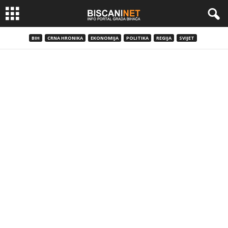
BIH
CRNA HRONIKA
EKONOMIJA
POLITIKA
REGIJA
SVIJET