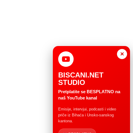
×
BISCANI.NET
STUDIO
Pretplatite se BESPLATNO na
naš YouTube kanal
Emisije, intervjui, podcasti i video
priče iz Bihaća i Unsko-sanskog
kantona.